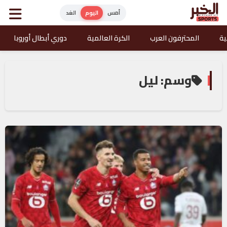
أمس
اليوم
الغد
ية
المحترفون العرب
الكرة العالمية
دوري أبطال أوروبا
وسم: ليل