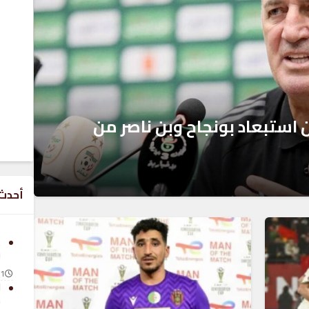
استبعاد بونجاح وبن ناصر من
أحدث 
ي
و
1 يونيو 2026
ا
م