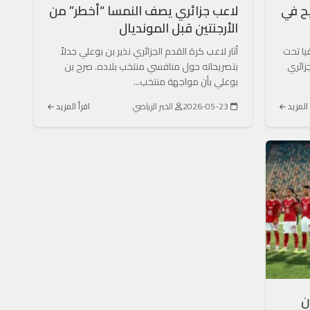
يح في
لاعب جزائري يصف النمسا “أخطر” من
الأرجنتين قبل المونديال
يا تحت
أثار لاعب كرة القدم الجزائري نذير بن بوعلي جدلاً
زائري
بتصريحاته حول منافسي منتخب بلاده. صرح بن
بوعلي بأن مواجهة منتخب...
 المزيد
2026-05-23
الخبر الرياضي
اقرأ المزيد
1 مليون