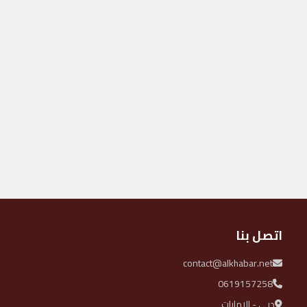
اتصل بنا
contact@alkhabar.net
0619157258
دبي - الإمارات