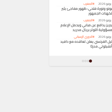
#المغرب
ونو ونورة فتحي: ظهور مفاجئ يثير
كهنات الجمهور
#المغرب
يريز يدافع عن مبابي ويحمل الإعلام
سؤولية التوتر بريال مدريد
#الدوري الإسباني
يل الفرنسي يعلن تعاقده مع دافيد
نشيلوتي مدربًا
#المحترفون المغاربة