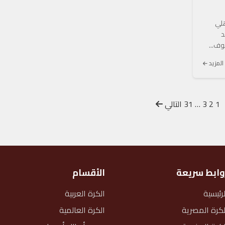
هلي
د
وف...
 المزيد
1
2
3
…
31
التالي
وابط سريعة
الأقسام
لرئيسية
الكرة العربية
لكرة المصرية
الكرة العالمية