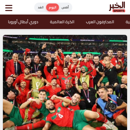
أمس
اليوم
الغد
ية
المحترفون العرب
الكرة العالمية
دوري أبطال أوروبا