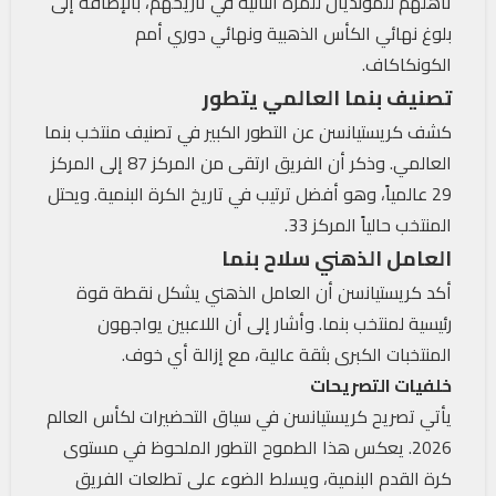
تأهلهم للمونديال للمرة الثانية في تاريخهم، بالإضافة إلى
بلوغ نهائي الكأس الذهبية ونهائي دوري أمم
الكونكاكاف.
تصنيف بنما العالمي يتطور
كشف كريستيانسن عن التطور الكبير في تصنيف منتخب بنما
العالمي. وذكر أن الفريق ارتقى من المركز 87 إلى المركز
29 عالمياً، وهو أفضل ترتيب في تاريخ الكرة البنمية. ويحتل
المنتخب حالياً المركز 33.
العامل الذهني سلاح بنما
أكد كريستيانسن أن العامل الذهني يشكل نقطة قوة
رئيسية لمنتخب بنما. وأشار إلى أن اللاعبين يواجهون
المنتخبات الكبرى بثقة عالية، مع إزالة أي خوف.
خلفيات التصريحات
يأتي تصريح كريستيانسن في سياق التحضيرات لكأس العالم
2026. يعكس هذا الطموح التطور الملحوظ في مستوى
كرة القدم البنمية، ويسلط الضوء على تطلعات الفريق