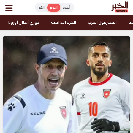
أمس
اليوم
الغد
ية
المحترفون العرب
الكرة العالمية
دوري أبطال أوروبا