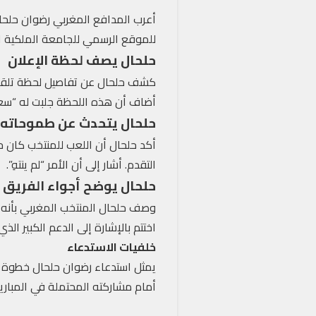
أعرب المدافع المغربي رضوان حلحال
للموقع الرسمي للجامعة الملكية ال
حلحال يصف لحظة الإعلان
كشف حلحال عن تفاصيل لحظة تلقيه خ
أضاف أن هذه اللحظة جلبت له “سعادة
حلحال يتحدث عن طموحاته
أكد حلحال أن اللعب للمنتخب كان ح
التقدم. أشار إلى أن الأمر “لم ينتهِ”.
حلحال يوضح أجواء الفريق
وصف حلحال المنتخب المغربي بأنه “ك
اختتم بالإشارة إلى الدعم الكبير الذي ت
خلفيات الاستدعاء
يمثل استدعاء رضوان حلحال خطوة مه
أمام مشاركته المحتملة في المباري