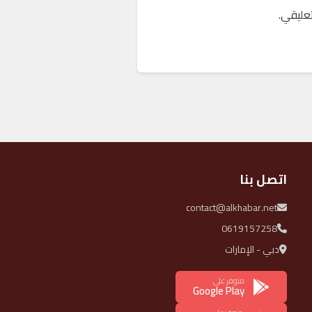
عليقي.
اتصل بنا
contact@alkhabar.net
0619157258
دبي - الإمارات
متوفر على
Google Play