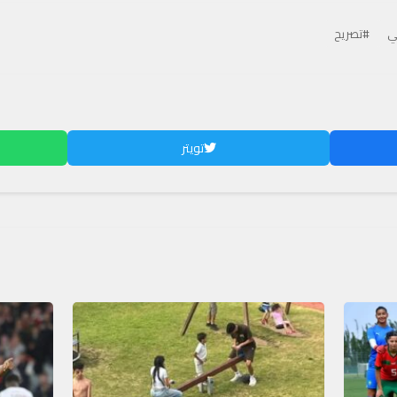
ي
#تصريح
تويتر