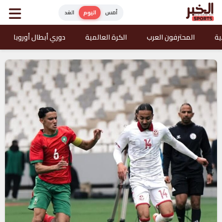
أمس
اليوم
الغد
ية
المحترفون العرب
الكرة العالمية
دوري أبطال أوروبا