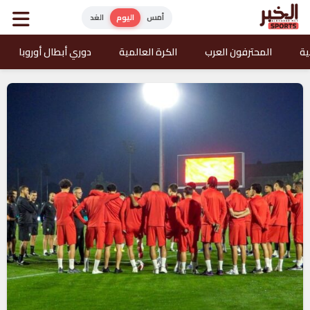
أمس
اليوم
الغد
ية
المحترفون العرب
الكرة العالمية
دوري أبطال أوروبا