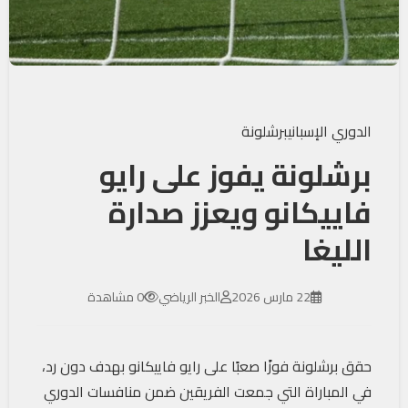
الدوري الإسباني
برشلونة
برشلونة يفوز على رايو
فاييكانو ويعزز صدارة
الليغا
22 مارس 2026
الخبر الرياضي
0 مشاهدة
حقق برشلونة فوزًا صعبًا على رايو فاييكانو بهدف دون رد،
في المباراة التي جمعت الفريقين ضمن منافسات الدوري