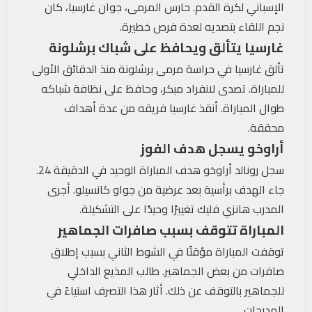
الإسباني لكرة القدم. حارس المرمى، جوان غارسيا، كان
نجم اللقاء بتصديه لعدة فرص خطيرة.
غارسيا يتألق ويحافظ على شباك برشلونة
تألق غارسيا في حراسة مرمى برشلونة منذ الدقائق الأولى
للمباراة. تصدى لانفراد مبكر، وحافظ على نظافة شباكه
طوال المباراة. أنقذ غارسيا فريقه من عدة أهداف
محققة.
أراوخو يسجل هدف الفوز
سجل رونالد أراوخو هدف المباراة الوحيد في الدقيقة 24.
جاء الهدف برأسية بعد عرضية من جواو كانسيلو. أجرى
المدرب هانزي فليك تغييرًا وحيدًا على التشكيلة.
المباراة تتوقف بسبب صافرات الجماهير
توقفت المباراة مؤقتًا في الشوط الثاني بسبب إطلاق
صافرات من بعض الجماهير. طالب المذيع الداخلي
للجماهير بالتوقف عن ذلك. أثار هذا التصرف استياءً في
المدرجات.