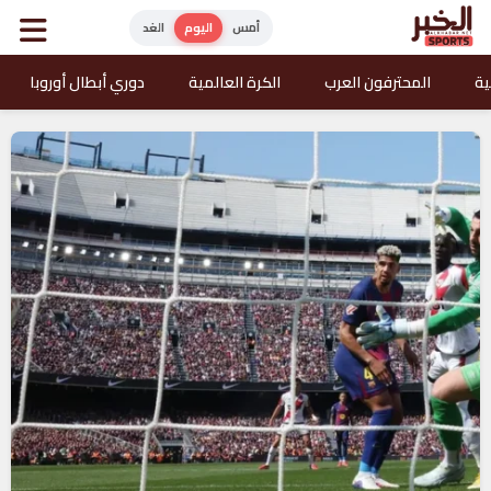
أمس
اليوم
الغد
ية
المحترفون العرب
الكرة العالمية
دوري أبطال أوروبا