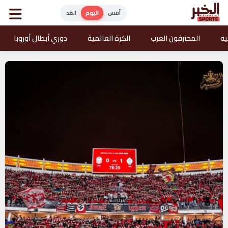
أمس
اليوم
الغد
ية
المحترفون العرب
الكرة العالمية
دوري أبطال أوروبا