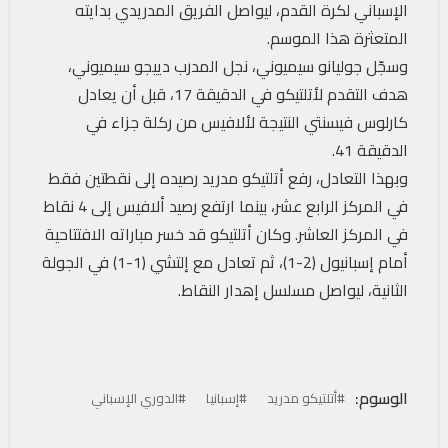
الإسباني لكرة القدم، ليواصل الفريق المدريدي بدايته
المتعثرة هذا الموسم.
وسجّل جوليانو سيميوني، نجل المدرب دييجو سيميوني،
هدف التقدم لأتلتيكو في الدقيقة 17، قبل أن يعادل
كارلوس فيسنتي النتيجة لألافيس من ركلة جزاء في
الدقيقة 41.
وبهذا التعادل، رفع أتلتيكو مدريد رصيده إلى نقطتين فقط
في المركز الرابع عشر، بينما ارتفع رصيد ألافيس إلى 4 نقاط
في المركز العاشر. وكان أتلتيكو قد خسر مباراته الافتتاحية
أمام إسبانيول (2-1)، ثم تعادل مع إلتشي (1-1) في الجولة
الثانية، ليواصل مسلسل إهدار النقاط.
الوسوم:
#أتلتيكو مدريد
#إسبانيا
#الدوري الإسباني