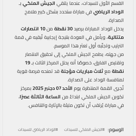
القسم الأول للسيدات، عندما يلتقي
الجيش الملكي
بـ
الوداد الرياضي
في مباراة ستحدد بشكل كبير ملامح
الصدارة.
يدخل الوداد المباراة برصيد
30 نقطة
من
10 انتصارات
متتالية
، ويأمل في العودة بنتيجة إيجابية تُبقيه في قمة
الترتيب وتجنّبه أول تعثر هذا الموسم.
من جهته، يطمح الجيش الملكي إلى تحقيق الانتصار
وتقليص الفارق، خصوصًا أنه يحتل المركز الثالث بـ
19
نقطة
مع
ثلاث مباريات مؤجلة
قد تمنحه فرصة قوية
لمنافسة الوداد على الصدارة.
تُجرى القمة المنتظرة يوم
الأحد 07 دجنبر 2025
بمركز
تكوين الجيش الملكي ابتداءً من
الساعة الثالثة عصرًا
،
في مباراة يُرتقب أن تكون مليئة بالإثارة والتنافس.
الوسوم:
#الجيش الملكي للسيدات
#الوداد الرياضي للسيدات