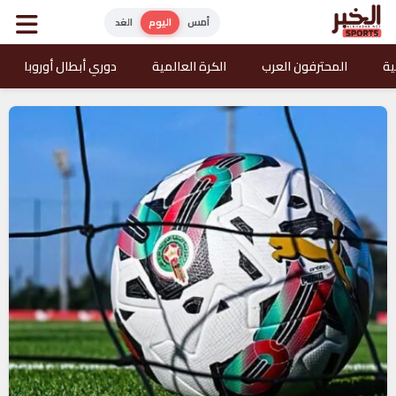
أمس
اليوم
الغد
ية
المحترفون العرب
الكرة العالمية
دوري أبطال أوروبا