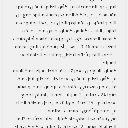
انتهى دور المجموعات في كأس العالم للناشئين بمشهد
مؤثر سيبقى في ذاكرة الجماهير طويلاً، مشهد جمع بين
الألم والفخر، بين الخسارة والأمل. بطل هذا المشهد هو
الحارس الشاب نيكولاس كوتران، حارس مرمى منتخب
كاليدونيا الجديدة، الذي رغم الهزيمة القاسية أمام منتخب
المغرب بنتيجة 16-0 – وهي أكبر نتيجة في تاريخ البطولة
– خطف الأنظار بأدائه البطولي ومشاعره الصادقة بعد
المباراة.
كوتران، البالغ من العمر 17 عامًا فقط، شارك للمرة الثانية
في كأس العالم للناشئين، بعدما كان قد ظهر لأول مرة
قبل عامين وهو في الخامسة عشرة من عمره، واستقبل
حينها 24 هدفًا في 3 مباريات، لكنه نال احترام الجميع
بعدما قام بـ 35 تصديًا، منها 20 من داخل منطقة الجزاء،
في مواجهة أقوى المنتخبات العالمية.
وفي نسخة هذا العام، عاد كوتران ليكتب فصلًا جديدًا من
الإصرار، إذ استقبل 22 هدفًا في 3 مباريات، لكنه كان وراء