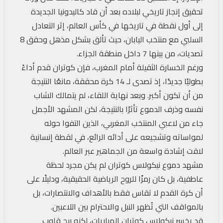
تحقيق إنجاز تاريخي لبلاده بعد أن قاد كاليدونيا الجديدة
إلى أول نقطة في تاريخها في كأس العالم، إثر التعادل
السلبي مع منتخب اليابان، حيث تألق بشكل مذهل وحقق 8
تصديات، من بينها 7 داخل منطقة الجزاء.
ورغم الخسارة الثقيلة أمام المغرب، فإن كوتران قدم أداءً
بطوليًا جديدًا، إذ تصدى لـ 14 كرة محققة، مانعًا النتيجة
من أن تكون أكبر. وبعد نهاية اللقاء، لم يتمالك الشاب
نفسه وذرف الدموع تأثرًا بالنتيجة، لكن المشهد الأجمل
جاء من لاعبي المنتخب المغربي، الذين التفوا حوله
لمواساته وتشجيعه على أدائه الرائع، في لقطة إنسانية
لاقت إشادة واسعة من الجماهير عبر العالم.
مشهد دموع نيكولاس كوتران لم يكن مجرد لحظة
عاطفية، بل كان رمزًا للروح الرياضية الحقيقية، ودليلًا على
أن كرة القدم لا تقاس فقط بالأهداف والانتصارات، بل
بالمواقف التي تُظهر النبل والاحترام بين اللاعبين.
قد يخسر نيكولاس كوتران المباريات، لكنه ربح قلوب