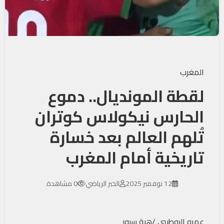
المغرب
لقطة المونديال.. دموع
الحارس نيكولاس كوتران
تُلهم العالم بعد خسارة
تاريخية أمام المغرب
12 نوفمبر 2025
الخبر الرياضي
0 مشاهدة
عمرو البوطيبي /هبة سبور