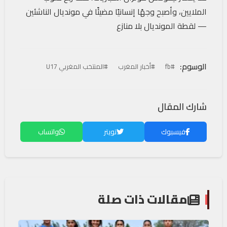
الملايين، وأصبح وجهًا إنسانيًا مضيئًا في مونديال الناشئين
— لقطة المونديال بلا منازع
الوسوم:
#fb
#أخبار المغرب
#المنتخب المغربي U17
شارك المقال
فيسبوك
تويتر
واتساب
مقالات ذات صلة