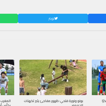
تويتر
ًا
بونو ونورة فتحي: ظهور مفاجئ يثير تكهنات
المغرب و
الجمهور
بكأس أفري