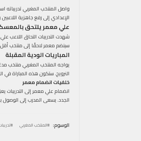
الإعدادي إلى رفع جاهزية اللاعبين و
علي معمر يلتحق بالمعسكر
شهدت التدريبات التحاق اللاعب علي
سينضم معمر لاحقًا إلى منتخب أقل من 23 
المباريات الودية المقبلة
يواجه المنتخب المغربي منتخب مدغشق
النرويج. ستكون هذه المباراة في الو
خلفيات انضمام معمر
انضمام علي معمر إلى التدريبات يعز
الجدد. يسعى المدرب إلى الوصول با
الوسوم:
#المنتخب المغربي
#تدريبات