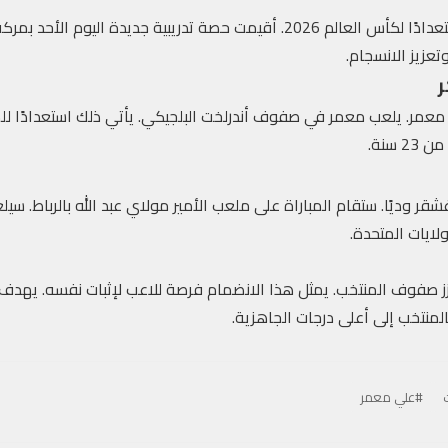
واصل المنتخب المغربي تدريباته استعدادًا لكأس العالم 2026. أقيمت حصة تدريب
تعزيز الانسجام.
 معمر. يلعب معمر في صفوف أندرلخت البلجيكي. يأتي ذلك استعدادًا للم
سنة.
ر وديًا. ستقام المباراة على ملعب الأمير مولاي عبد الله بالرباط. سي
لايات المتحدة.
ز صفوف المنتخب. يمثل هذا الانضمام فرصة للاعب لإثبات نفسه. يهدف ا
لمنتخب إلى أعلى درجات الجاهزية.
#علي معمر