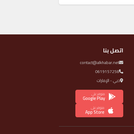
اتصل بنا
contact@alkhabar.net
0619157258
دبي - الإمارات
متوفر على
Google Play
متوفر على
App Store