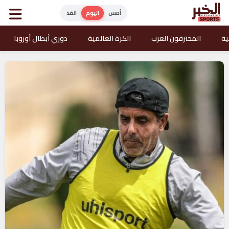
أمس
اليوم
الغد
ية
المحترفون العرب
الكرة العالمية
دوري أبطال أوروبا