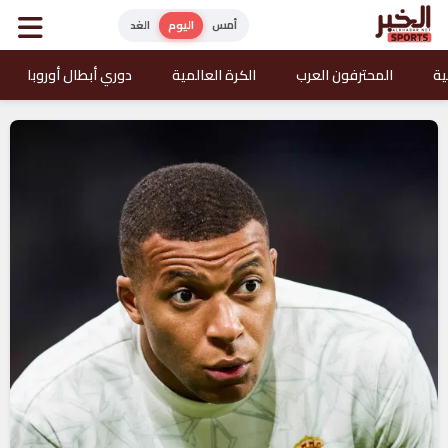
أمس
اليوم
الغد
ية
المحترفون العرب
الكرة العالمية
دوري أبطال أوروبا