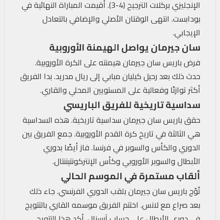
الإنجليزي بركلات الترجيح (4-3). أقيمت المباراة النهائية في
بودابست. انتهى الوقتان الأصلي والإضافي بالتعادل
الإيجابي.
سان جيرمان يواصل الهيمنة الأوروبية
فرض باريس سان جيرمان هيمنته على الكرة الأوروبية.
حدث ذلك بعد رحيل كيليان مبابي إلى ريال مدريد. بدا الفريق
أكثر توازنًا وفعالية على المستويين المحلي والقاري.
سداسية تاريخية للفريق الباريسي
حقق باريس سان جيرمان سداسية تاريخية. هذه السداسية
هي الثالثة في تاريخ كرة القدم الأوروبية. جمع الفريق بين
الدوري والكأس والسوبر في فرنسا. فاز أيضًا بدوري
الأبطال والسوبر الأوروبي وكأس الإنتركونتيننتال.
ألقاب مستمرة في الموسم الحالي
تُوّج باريس سان جيرمان بلقب الدوري الفرنسي. جاء ذلك
بعد صراع مع لانس. اختتم الفريق موسمه القاري بالتتويج
في دوري الأبطال على حساب آرسنال. أكد هذا التتويج