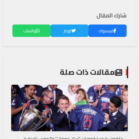
شارك المقال
فيسبوك
تويتر
واتساب
مقالات ذات صلة
ماكرون: فرنسا فخورة بـ”سان جيرمان” والمغرب شريك في