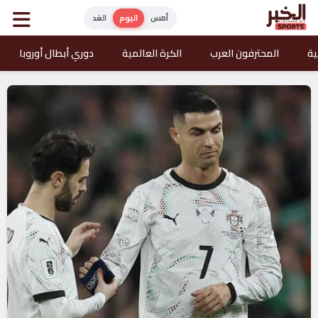
أمس
اليوم
الغد
ية
المحترفون العرب
الكرة العالمية
دوري أبطال أوروبا