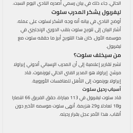
الحالي. جاء ذلك في بيان رسمي أصدره النادي اليوم السبت.
ليفربول يشكر المدرب سلوت
أوضح النادي في بيانه أنه وجه الشكر لسلوت على عمله.
أشار البيان إلى تتويج سلوت بلقب الدوري الإنجليزي في
موسمه الأول. كان هذا التتويج أبرز ما حققه سلوت مع
ليفربول.
من سيخلف سلوت؟
تشير تقارير إعلامية إلى أن المدرب الإسباني أندوني إيراولا
مرشح. إيراولا هو المدير الفني الحالي لبورنموث. قاد
إيراولا بورنموث إلى التأهل للمنافسات الأوروبية.
أسباب رحيل سلوت
قاد سلوت ليفربول في 113 مباراة. حقق الفريق 66 انتصارا
و18 تعادلا و29 هزيمة. أنهى سلوت موسمه الأخير دون
ألقاب. هذا الأمر عجل بقرار رحيله.