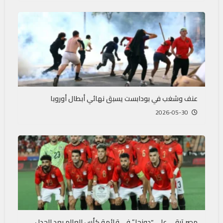
عنف وشغب في بودابست يسبق نهائي أبطال أوروبا
2026-05-30
مصر تبقي على “دونجا” في قائمة كأس العالم بعد الجدل