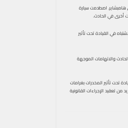
في هامبشاير. اصطدمت سيارة
صحيفة “The Sun”. أوقفت الشرطة ستيرلينغ، البالغ من العمر 31 عامًا، للاشتباه في القيادة تحت تأثير
الحادث والاتهامات الموجهة
ادة تحت تأثير المخدرات بغرامات
من تعقيد الإجراءات القانونية