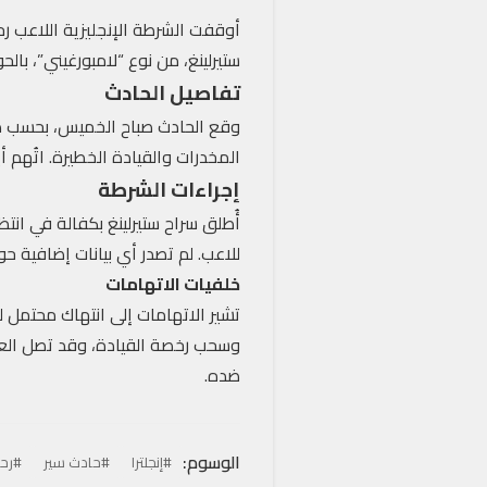
أوقفت الشرطة الإنجليزية اللاعب رح
ستيرلينغ، من نوع “لامبورغيني”، بالحواجز الجانبية على الطريق ال
تفاصيل الحادث
المخدرات والقيادة الخطيرة. اتُهم أيضًا بحيازة ماد
إجراءات الشرطة
أُطلق سراح ستيرلينغ بكفالة في ان
للاعب. لم تصدر أي بيانات إضافية 
خلفيات الاتهامات
تشير الاتهامات إلى انتهاك محتمل لل
وسحب رخصة القيادة، وقد تصل العقو
ضده.
الوسوم:
#إنجلترا
#حادث سير
#رحي