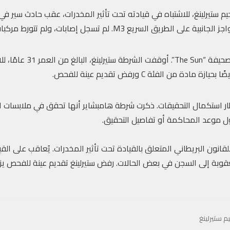
يم ستيرلينغ، للاشتباه في قيادته تحت تأثير المخدرات، عقب حادث سير 
سريع M3. لم تسجل إصابات، ولم تتورط مركبات أخرى في الحادث.
وقع الحادث صباح الخميس، بحسب 
ة من الفئة C ورفض تقديم عينة للفحص.
تظار استكمال التحقيقات. ذكرت شرطة هامبشاير أنها تحقق في ملابسات 
حول موعد المحاكمة أو تفاصيل التحقيق.
قانون البريطاني المتعلق بالقيادة تحت تأثير المخدرات. يُعاقب على القي
بة إلى السجن في بعض الحالات. رفض ستيرلينغ تقديم عينة للفحص يزيد 
م ستيرلينغ