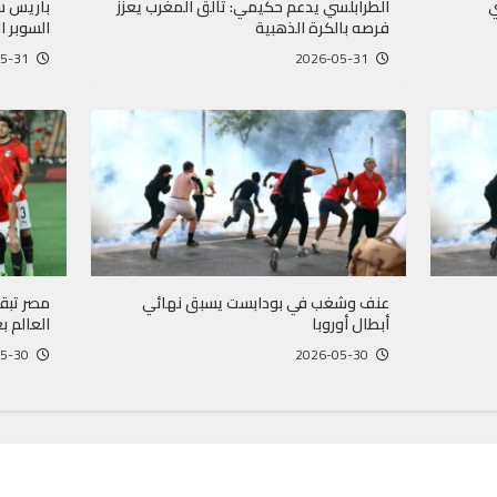
ي
الطرابلسي يدعم حكيمي: تألق المغرب يعزز
باريس س
فرصه بالكرة الذهبية
السوبر ا
2026-05-31
2026-05-31
عنف وشغب في بودابست يسبق نهائي
مصر تبق
أبطال أوروبا
العالم ب
2026-05-30
2026-05-30