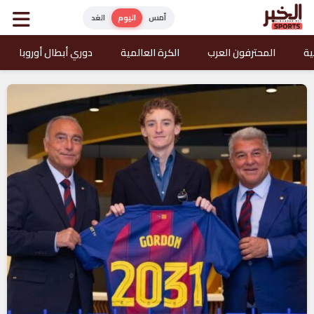
أمس
اليوم
الغد
ية
المحترفون العرب
الكرة العالمية
دوري أبطال أوروبا