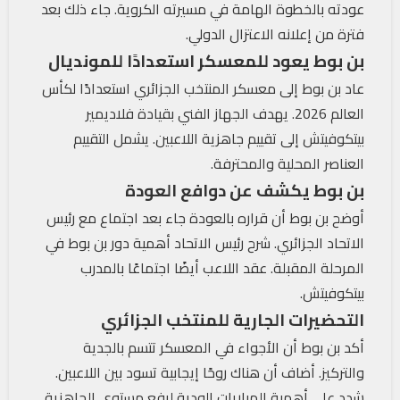
عودته بالخطوة الهامة في مسيرته الكروية. جاء ذلك بعد
فترة من إعلانه الاعتزال الدولي.
بن بوط يعود للمعسكر استعدادًا للمونديال
عاد بن بوط إلى معسكر المنتخب الجزائري استعدادًا لكأس
العالم 2026. يهدف الجهاز الفني بقيادة فلاديمير
بيتكوفيتش إلى تقييم جاهزية اللاعبين. يشمل التقييم
العناصر المحلية والمحترفة.
بن بوط يكشف عن دوافع العودة
أوضح بن بوط أن قراره بالعودة جاء بعد اجتماع مع رئيس
الاتحاد الجزائري. شرح رئيس الاتحاد أهمية دور بن بوط في
المرحلة المقبلة. عقد اللاعب أيضًا اجتماعًا بالمدرب
بيتكوفيتش.
التحضيرات الجارية للمنتخب الجزائري
أكد بن بوط أن الأجواء في المعسكر تتسم بالجدية
والتركيز. أضاف أن هناك روحًا إيجابية تسود بين اللاعبين.
شدد على أهمية المباريات الودية لرفع مستوى الجاهزية.