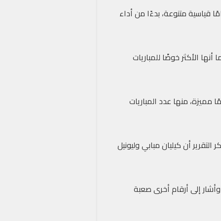
 قياسية متنوعة، بدءًا من أداء
قائمة الأرقام القياسية؛ إذ شاركت في جميع النسخ وفازت بالكأس 5 مرات. كما أنها الأكثر خوضًا للمباريات
خة و4 ألقاب. كما سجلت ألمانيا أرقامًا مميزة، منها عدد المباريات
ريخي لا يزال محتدمًا، حيث يتصدر ميروسلاف كلوزه القائمة بـ16 هدفًا. وذكر التقرير أن كيليان مبابي وليونيل
أشار إلى أرقام أخرى صعبة