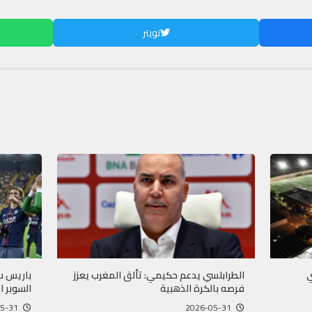
تويتر
ي
الطرابلسي يدعم حكيمي: تألق المغرب يعزز
باريس س
فرصه بالكرة الذهبية
السوبر ا
2026-05-31
2026-05-31