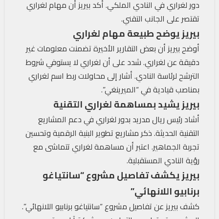
دور لغراري في النادي الملكي. أكد بيريز أن مهام لغراري
تقتصر على الجانب التقني.
بيريز يوضح طبيعة مهام لغراري
أوضح بيريز أن بعض التقارير الأخيرة تضمنت معلومات غير
دقيقة عن لغراري. شدد على أن لغراري لا يستوفي شروط
الترشح لرئاسة النادي. أشار إلى محاولات ربط اسم لغراري
بمناصب قيادية في “الميرينغي”.
بيريز يشيد بمساهمة لغراري التقنية
أشاد رئيس ريال مدريد بدور لغراري في دعم المشاريع
التقنية الحديثة. ذكر مشاريع تطوير البنية الرقمية وتحسين
تجربة الجماهير. اعتبر أن مساهمة لغراري تتماشى مع
رؤية النادي المستقبلية.
بيريز يكشف تفاصيل مشروع “سانتياغو
برنابيو اللانهائي”
كشف بيريز عن تفاصيل مشروع “سانتياغو برنابيو اللانهائي”.