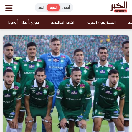
أمس
اليوم
الغد
ية
المحترفون العرب
الكرة العالمية
دوري أبطال أوروبا