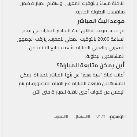
الثامنة مساءً بالتوقيت المغربي. وستقام المباراة ضمن
منافسات البطولة الجارية.
موعد البث المباشر
تم تحديد موعد انطلاق البث المباشر للمباراة في تمام
الساعة 20:00 بالتوقيت المحلي للمغرب. يترقب الجمهور
المغربي والعربي المباراة بشغف. يتابع الآلاف من
المشاهدين البطولة.
أين يمكن متابعة المباراة؟
أعلنت قناة “هبة سبور” عن بثها المباشر للمباراة. يمكن
للمشاهدين متابعة المباراة عبر القناة المذكورة. لم يتم
الإعلان عن قنوات أخرى ناقلة للمباراة حتى الآن.
الوسوم:
#U17
#السنغال
#المغرب