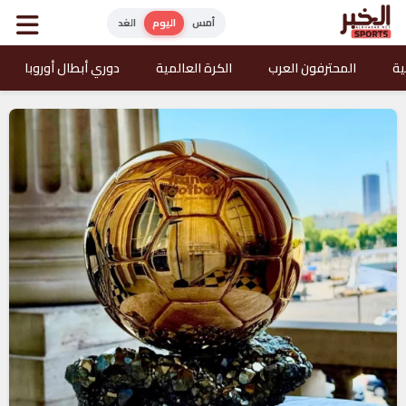
أمس
اليوم
الغد
ية
المحترفون العرب
الكرة العالمية
دوري أبطال أوروبا