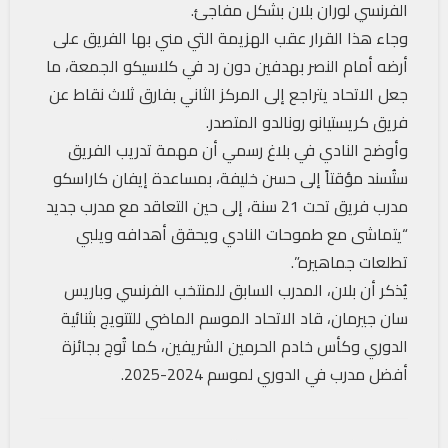
الفرنسي لوران بلان بشكل مفاجئ.
وجاء هذا القرار عقب الهزيمة التي مني بها الفريق على
أرضه أمام النصر بهدفين دون رد في كلاسيكو الجمعة، ما
جعل الاتحاد يتراجع إلى المركز الثاني بفارق ثلاث نقاط عن
فريق كريستيانو رونالدو المتصدر.
وأوضح النادي في بلاغ رسمي أن مهمة تدريب الفريق
ستُسند مؤقتاً إلى حسن خليفة، بمساعدة إيفان كاراسكو
مدرب فريق تحت 21 سنة، إلى حين التعاقد مع مدرب جديد
“يتماشى مع طموحات النادي ويحقق أهدافه ويلبي
تطلعات جماهيره”.
يُذكر أن بلان، المدرب السابق للمنتخب الفرنسي وباريس
سان جيرمان، قاد الاتحاد الموسم الماضي للتتويج بثنائية
الدوري وكأس خادم الحرمين الشريفين، كما تُوج بجائزة
أفضل مدرب في الدوري لموسم 2024-2025.