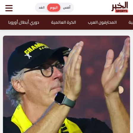
أمس
اليوم
الغد
ية
المحترفون العرب
الكرة العالمية
دوري أبطال أوروبا