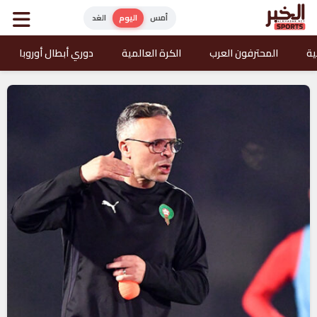
أمس
اليوم
الغد
ية
المحترفون العرب
الكرة العالمية
دوري أبطال أوروبا