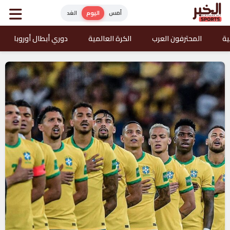
أمس
اليوم
الغد
ية
المحترفون العرب
الكرة العالمية
دوري أبطال أوروبا