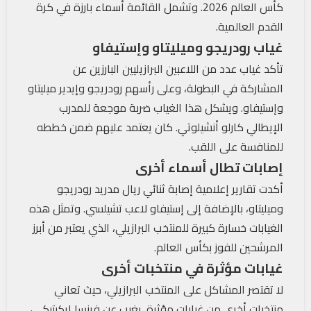
كأس العالم 2026. وتشمل القائمة أسماء بارزة في كرة
القدم العالمية.
غياب رودريجو وميليتاو وإستيفاو
تأكد غياب عدد من اللاعبين البرازيليين البارزين عن
المشاركة في البطولة، وعلى رأسهم رودريجو وإيدير ميليتاو
وإستيفاو. ويشكل هذا الغياب ضربة موجعة للمدرب
الإيطالي كارلو أنشيلوتي. كان يعتمد عليهم ضمن خططه
للمنافسة على اللقب.
إصابات تطال أسماء أخرى
أكدت تقارير إعلامية إصابة ثنائي ريال مدريد رودريجو
وميليتاو، بالإضافة إلى إستيفاو لاعب تشيلسي. وتمثل هذه
الغيابات خسارة كبيرة للمنتخب البرازيلي، الذي يعتبر من أبرز
المرشحين للفوز بكأس العالم.
غيابات مؤثرة في منتخبات أخرى
لا تقتصر المشاكل على المنتخب البرازيلي، حيث تعاني
منتخبات أخرى من غيابات مؤثرة. يغيب عن فرنسا إيكيتيكي،