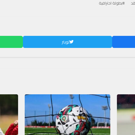
قد
#بطولة احترافية
تويتر