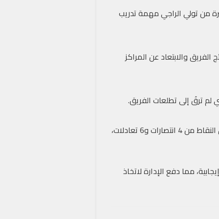
يرة من تولي الراجي مهمة تدريب
 الفريق والابتعاد عن المراكز
تي لم ترقَ إلى تطلعات الفريق.
يحتل أولمبيك الدشيرة المركز الثالث عشر في ترتيب البطولة الاحترافية. الفريق يمتلك 18 نقطة. جمع الفريق النقاط من 4 انتصارات و6 تعادلات،
جابية، مما دفع الإدارة لاتخاذ