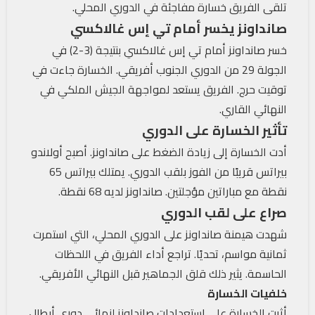
تلقى الفريق خسارة مفاجئة في الدوري المحلي.
صانداونز يخسر أمام تي إس غالاكسي
خسر صانداونز أمام تي إس غالاكسي بنتيجة (3-2) في
الجولة 29 من الدوري الجنوب أفريقي. الخسارة جاءت في
توقيت حرج. الفريق يستعد لمواجهة الجيش الملكي في
النهائي القاري.
تأثير الخسارة على الدوري
أدت الخسارة إلى زيادة الضغط على صانداونز. أصبح أولاندو
بيراتس قريبًا من الفوز بلقب الدوري. يمتلك بيراتس 65
نقطة مع مباراتين مؤجلتين. صانداونز لديه 68 نقطة.
صراع على لقب الدوري
شهدت هيمنة صانداونز على الدوري المحلي، التي استمرت
ثمانية مواسم، تحديًا. تراجع أداء الفريق في اللحظات
الحاسمة. يثير ذلك قلق الجماهير قبل النهائي الأفريقي.
خلفيات الخسارة
أثرت الخسارة على استعدادات صانداونز لنهائي دوري أبطال