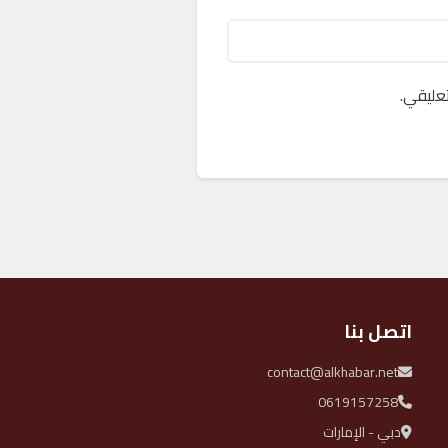
عليقي.
اتصل بنا
contact@alkhabar.net
0619157258
دبي - الإمارات