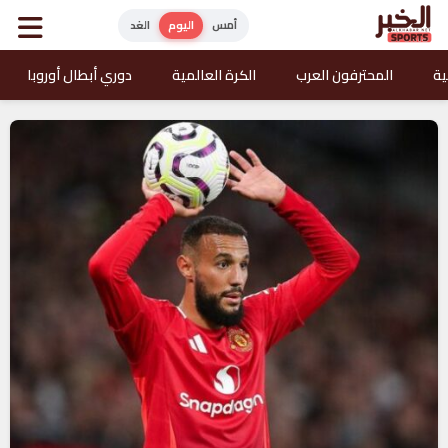
أمس
اليوم
الغد
ية
المحترفون العرب
الكرة العالمية
دوري أبطال أوروبا