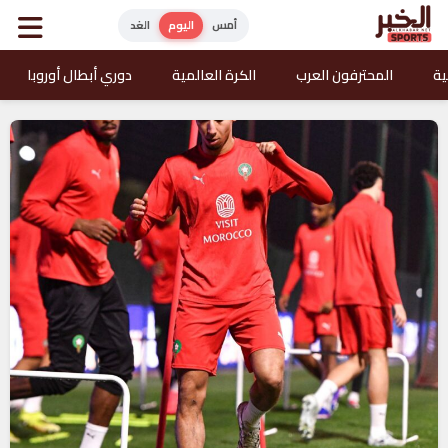
أمس
اليوم
الغد
ية
المحترفون العرب
الكرة العالمية
دوري أبطال أوروبا