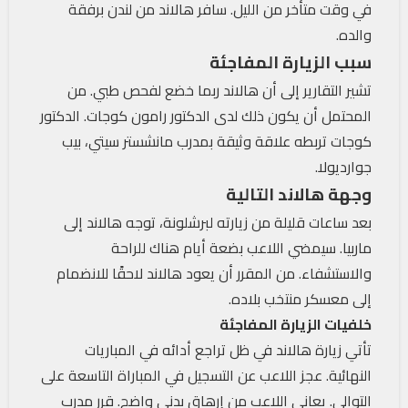
في وقت متأخر من الليل. سافر هالاند من لندن برفقة
والده.
سبب الزيارة المفاجئة
تشير التقارير إلى أن هالاند ربما خضع لفحص طبي. من
المحتمل أن يكون ذلك لدى الدكتور رامون كوجات. الدكتور
كوجات تربطه علاقة وثيقة بمدرب مانشستر سيتي، بيب
جوارديولا.
وجهة هالاند التالية
بعد ساعات قليلة من زيارته لبرشلونة، توجه هالاند إلى
ماربيا. سيمضي اللاعب بضعة أيام هناك للراحة
والاستشفاء. من المقرر أن يعود هالاند لاحقًا للانضمام
إلى معسكر منتخب بلاده.
خلفيات الزيارة المفاجئة
تأتي زيارة هالاند في ظل تراجع أدائه في المباريات
النهائية. عجز اللاعب عن التسجيل في المباراة التاسعة على
التوالي. يعاني اللاعب من إرهاق بدني واضح. قرر مدرب