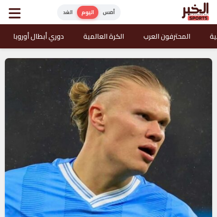
أمس
اليوم
الغد
ية
المحترفون العرب
الكرة العالمية
دوري أبطال أوروبا