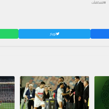
#المكافآت
تويتر