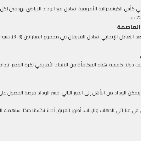
كأس الكونفدرالية الأفريقية. تعادل مع الوداد الرياضي بهدفين لكل من
هاب.
العاصمة
حجز أولمبيك آسفي بطاقة
صل أولمبيك آسفي على 750 ألف دولار كمنحة. هذه المكافأة من الاتحاد الأفريقي لكرة الق
يتمكن الوداد من التأهل إلى الدور التالي. خسر الوداد فرصة الحصول على
 مباراتي الذهاب والإياب. أظهر الفريق أداءً تكتيكيًا جيدًا. ساهمت 