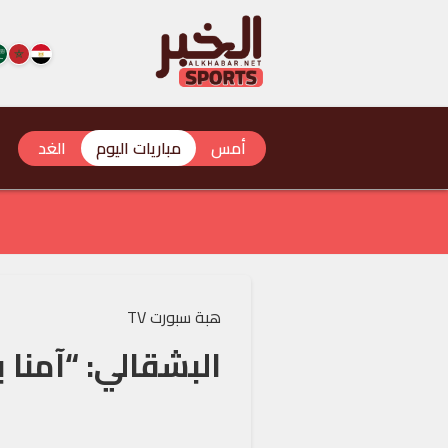
أمس
مباريات اليوم
الغد
هبة سبورت TV
البشقالي: “آمنا 