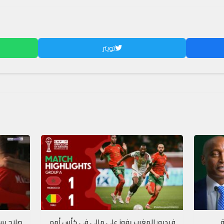
تويتر
ة
فيديو: المغرب يفوز على مالي في كأس أمم
صلاح يس