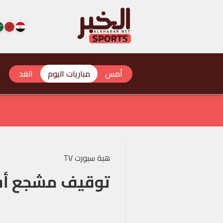
أمس
مباريات اليوم
الغد
هبة سبورت TV
توقيف مشجع أسف