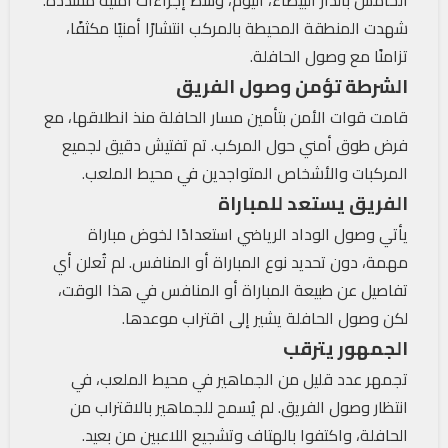
الخامس بالدار البيضاء، اليوم، وسط إجراءات أمنية مشددة.
شهدت المنطقة المحيطة بالمركب انتشارًا أمنيًا مكثفًا،
تزامنًا مع وصول الحافلة.
الشرطة تؤمن وصول الفريق
قامت قوات الأمن بتأمين مسار الحافلة منذ انطلاقها، مع
فرض طوق أمني حول المركب. تم تفتيش دقيق لجميع
المركبات والأشخاص المتواجدين في محيط الملعب.
الفريق يستعد للمباراة
يأتي وصول الوداد الرياضي استعدادًا لخوض مباراة
مهمة، دون تحديد نوع المباراة أو المنافس. لم تُعلن أي
تفاصيل عن طبيعة المباراة أو المنافس في هذا الوقت،
لكن وصول الحافلة يشير إلى اقتراب موعدها.
الجمهور يترقب
تجمهر عدد قليل من الجماهير في محيط الملعب، في
انتظار وصول الفريق. لم يُسمح للجماهير بالاقتراب من
الحافلة، واكتفوا بالهتاف وتشجيع اللاعبين من بعيد.