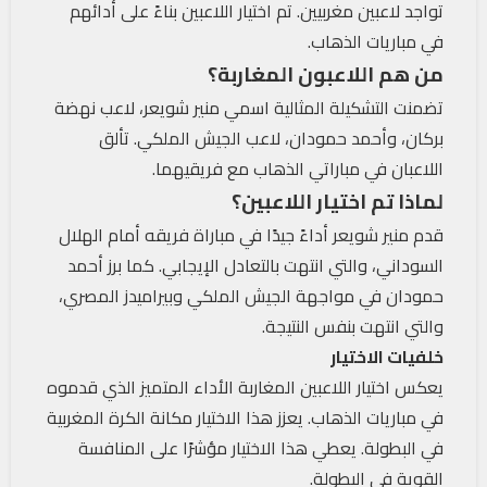
تواجد لاعبين مغربيين. تم اختيار اللاعبين بناءً على أدائهم
في مباريات الذهاب.
من هم اللاعبون المغاربة؟
تضمنت التشكيلة المثالية اسمي منير شويعر، لاعب نهضة
بركان، وأحمد حمودان، لاعب الجيش الملكي. تألق
اللاعبان في مباراتي الذهاب مع فريقيهما.
لماذا تم اختيار اللاعبين؟
قدم منير شويعر أداءً جيدًا في مباراة فريقه أمام الهلال
السوداني، والتي انتهت بالتعادل الإيجابي. كما برز أحمد
حمودان في مواجهة الجيش الملكي وبيراميدز المصري،
والتي انتهت بنفس النتيجة.
خلفيات الاختيار
يعكس اختيار اللاعبين المغاربة الأداء المتميز الذي قدموه
في مباريات الذهاب. يعزز هذا الاختيار مكانة الكرة المغربية
في البطولة. يعطي هذا الاختيار مؤشرًا على المنافسة
القوية في البطولة.