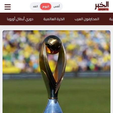
أمس
اليوم
الغد
ية
المحترفون العرب
الكرة العالمية
دوري أبطال أوروبا