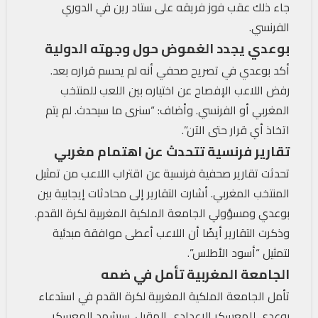
جاء ذلك عقب فوز فريقه على ستاد رين في الدوري
الفرنسي.
بوعدي يجدد الغموض حول وجهته الدولية
أكد بوعدي في تصريح صحفي أنه لم يحسم قراره بعد.
رفض اللاعب الإفصاح عن اختياره بين اللعب للمنتخب
المغربي أو الفرنسي. وأضاف: “سنرى ما سيحدث. لم يتم
اتخاذ أي قرار حتى الآن”.
تقارير فرنسية تتحدث عن اهتمام مغربي
تحدثت تقارير صحفية فرنسية عن اقتراب اللاعب من تمثيل
المنتخب المغربي. أشارت التقارير إلى محادثات إيجابية بين
بوعدي ومسؤولي الجامعة الملكية المغربية لكرة القدم.
وذكرت التقارير أيضًا أن اللاعب أعطى موافقة مبدئية
لتمثيل “أسود الأطلس”.
الجامعة المغربية تأمل في ضمه
تأمل الجامعة الملكية المغربية لكرة القدم في استدعاء
بوعدي للمعسكر الإعدادي المقبل. سيشهد المعسكر