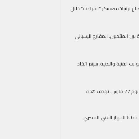
اع ترتيبات معسكر “الفراعنة” خلال
ين المنتخبين. المقترح الإسباني
 الفنية والبدنية. سيتم اتخاذ
قرر الاتحاد المصري لكرة القدم إقامة مباراة ودية أخرى. ستُقام المباراة أمام المنتخب السعودي في جدة يوم 27 مارس. تهدف هذه