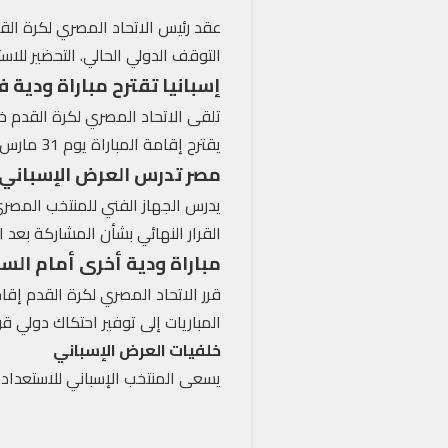
عقد رئيس الاتحاد المصري لكرة القد
التوقف الدولي الحالي. التحضير للاستحقاقا
إسبانيا تقترح مباراة ودية 
تلقى الاتحاد المصري لكرة القدم خط
يقترح إقامة المباراة يوم 31 مارس في مدريد. تسعى إسبانيا لاختبار جاهزيتها للمونديال.
مصر تدرس العرض الإسباني
يدرس الجهاز الفني للمنتخب المصري،
القرار النهائي بشأن المشاركة بعد ا
مباراة ودية أخرى أمام الس
المباريات إلى توفير احتكاك دولي 
خلفيات العرض الإسباني
يسعى المنتخب الإسباني للاستعداد لكأس العالم 2026. يهدف إلى اختبار مستوى الجاهزية. يندرج