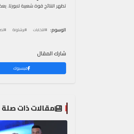
تظهر النتائج قوة شعبية لابورتا. يع
الوسوم:
#انتخابات
#برشلونة
#تص
شارك المقال
فيسبوك
مقالات ذات صلة