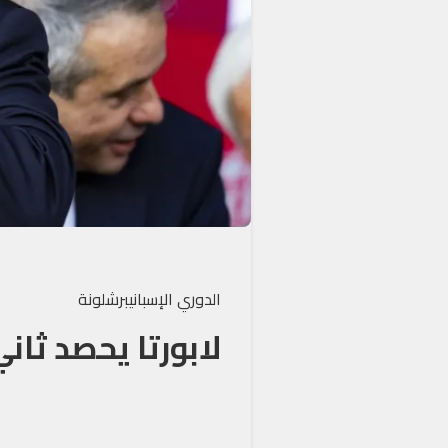
الدوري الإسباني
برشلونة
لابورتا يحصد ثان