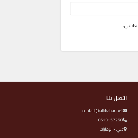
عليقي.
اتصل بنا
contact@alkhabar.net
0619157258
دبي - الإمارات