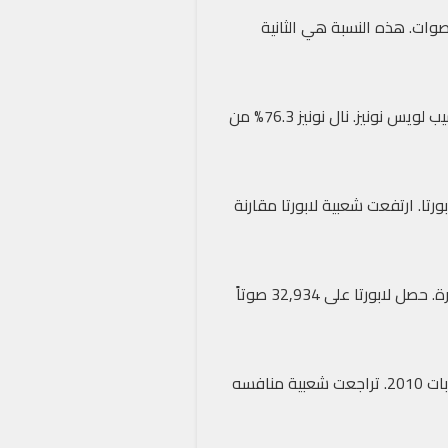
رشلونة، نسبة تصويت قياسية في انتخابات النادي. حصل على 67.93% من الأصوات. هذه النسبة هي الثانية
أعلنت صحيفة “موندو ديبورتيفو” الإسبانية عن هذه النتائج. الرقم القياسي لا يزال بحوزة الرئيس السابق جوسيب لويس نونيز. نال نونيز 76.3% من
تا. ارتفعت شعبية لابورتا مقارنة
حصل لابورتا على 54.28% من الأصوات في 2021. في 2003، حصل على 52.57% عندما تولى الرئاسة لأول مرة. حصل لابورتا على 32,934 صوتاً
عدد الأصوات التي حصل عليها لابورتا هو الثاني بعد ساندرو روسيل. حصل روسيل على 35,021 صوتاً في انتخابات 2010. تراجعت شعبية منافسه