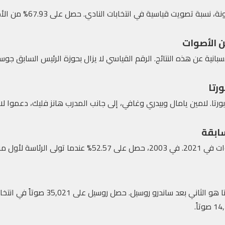
حقق خوان لابورتا، رئيس نادي ب
رتا
ا. لامين يامال وبيدري وغافي، إلى جانب المدرب هانز فليك، دعموا لابور
سابقة