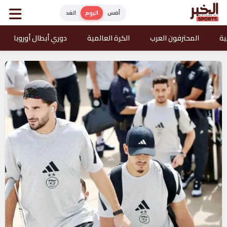
أمس
اليوم
الغد
ية
المحترفون العرب
الكرة العالمية
دوري أبطال أوروبا