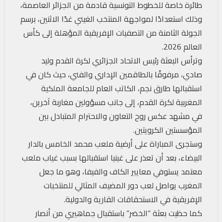
طائرة خاصة للخطوط التونسية قادمة من الجزائر العاصمة،
وذلك استعدادًا لمواجهة المنتخب الغيني غدًا الاثنين، برسم
الجولة الثامنة من التصفيات الإفريقية المؤهلة إلى كأس
العالم 2026.
وترأس البعثة رئيس الاتحاد الجزائري لكرة القدم وليد
صادي، مرفوقًا بالطاقمين الإداري والفني، حيث كان في
استقبالها طارق نجم، الكاتب العام للجامعة الملكية
المغربية لكرة القدم، إلى جانب مسؤولين مغاربة آخرين،
في مشهد عكس روح التعاون والاحترام المتبادل بين
المؤسستين الكرويتين.
وستجرى المباراة على أرضية ملعب محمد الخامس بالدار
البيضاء، بعد أن تعذر على غينيا استقبالها بسبب غياب ملعب
معتمد يستوفي معايير الكاف والفيفا، وهو ما جعل
المغرب يواصل لعب دور المضيف المثالي للمنتخبات
الإفريقية في الاستحقاقات القارية والدولية.
كما حظيت بعثة “الخضر” باستقبال جماهيري من أنصار