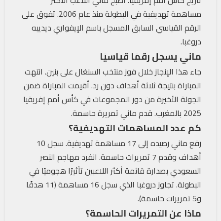
تاريخ كأس أمم إفريقيا. أصبح ماني اللاعب الأكثر
مساهمة تهديفية في البطولة منذ عام 2006. تفوق على
الرقم القياسي السابق المسجل باسم الإيفواري ديدييه
دروغبا.
ماني يسجل رقمًا قياسيًا
جاء هذا الإنجاز خلال فوز منتخب السنغال على بنين. انتهت
المباراة بنتيجة ثلاثة أهداف دون رد. أقيمت المباراة ضمن
الجولة الأخيرة من دور المجموعات في كأس أمم إفريقيا
2025 بالمغرب. قدم ماني تمريرة حاسمة.
كم عدد المساهمات التهديفية؟
رفع ماني رصيده إلى 17 مساهمة تهديفية. سجل 10
أهداف وقدم 7 تمريرات حاسمة. انفرد مهاجم النصر
السعودي بصدارة قائمة أكثر اللاعبين تأثيرًا هجوميًا في
البطولة. تجاوز دروغبا الذي سجل 16 مساهمة (11 هدفًا
و5 تمريرات حاسمة).
ماذا عن التمريرات الحاسمة؟