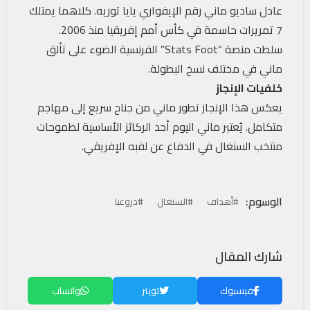
عادل ساديو ماني رقم الإيفواري يايا توريه. كلاهما يمتلك
7 تمريرات حاسمة في كأس أمم إفريقيا منذ 2006.
سلطت منصة “Stats Foot” الفرنسية الضوء على تألق
ماني في مختلف نسخ البطولة.
خلفيات الإنجاز
يعكس هذا الإنجاز تطور ماني من جناح سريع إلى مهاجم
متكامل. يُعتبر ماني اليوم أحد الركائز الأساسية لطموحات
منتخب السنغال في الدفاع عن لقبه الإفريقي.
الوسوم:
#أهداف
#السنغال
#دروغبا
شارك المقال
فيسبوك
تويتر
واتساب