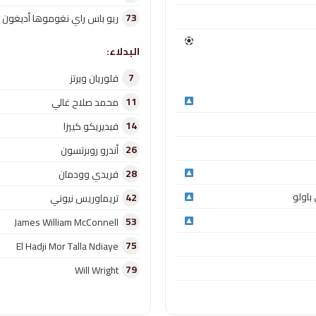
73
ريو باس راي نغوموها أديغون
البدلاء:
7
فلوريان ويرتز
11
محمد صلاح غالي
14
فيديريكو كييزا
26
أندرو روبرتسون
28
فريدي وودمان
باولو
42
تريماوريس نيوني
53
James William McConnell
75
El Hadji Mor Talla Ndiaye
79
Will Wright