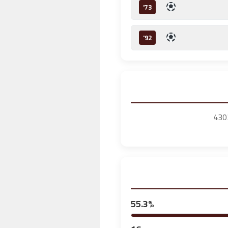
73'
92'
55.3%