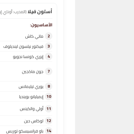
أستون فيلا
(المدرب: أوناي إ
الأساسيون:
2
ماتي كاش
3
فيكتور نيلسون لينديلوف
4
إيزري كونسا نجويو
7
جون ماكجين
8
يوري تيليمانس
10
إيميليانو بوينديا
11
أولي واتكينس
12
لوكاس دين
14
باو فرانسيسكو توريس