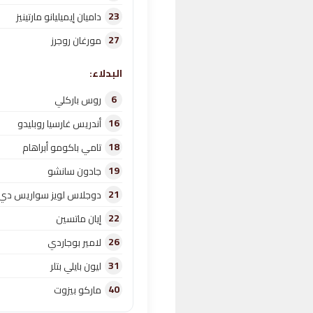
23
داميان إيميليانو مارتينيز
27
مورغان روجرز
البدلاء:
6
روس باركلي
16
أندريس غارسيا روبليدو
18
تامي باكومو أبراهام
19
جادون سانشو
21
دوجلاس لويز سواريس دي 
22
إيان ماتسين
26
لامير بوجاردي
31
ليون بايلي بتلر
40
ماركو بيزوت