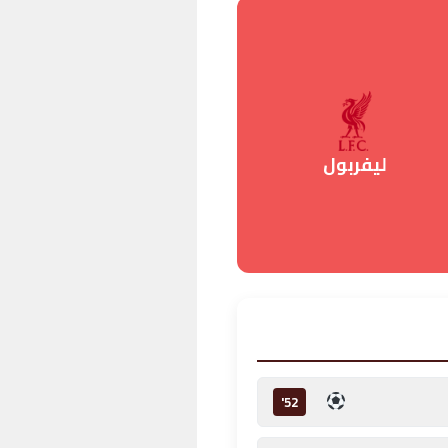
ليفربول
52'