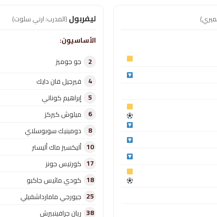
ليفربول
يميري)
(المدرب: ارني سلوت)
الأساسيون:
2
جو جوميز
4
فيرجيل فان دايك
5
إبراهيم كوناتي
6
ميلوش كيركز
8
دومينيك سوبوسلاي
10
أليكسيز ماك أليستر
17
كورتيس جونز
18
كودي ماثيس جاكبو
25
جيورجي مامارداشفيلي
38
ريان جرافينبيرش