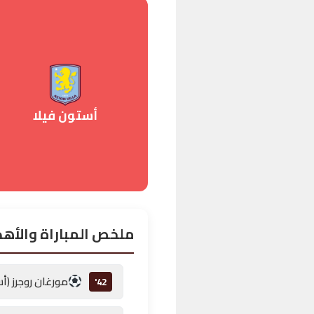
أستون فيلا
ملخص المباراة والأه
مورغان روجرز (أس
42'