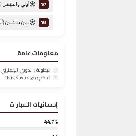
أولي واتكينس (أ
57'
جون ماكجين (أس
89'
معلومات عامة
البطولة : الدوري الإنجليزي 
الحكم : Chris Kavanagh
إحصائيات المباراة
44.7%