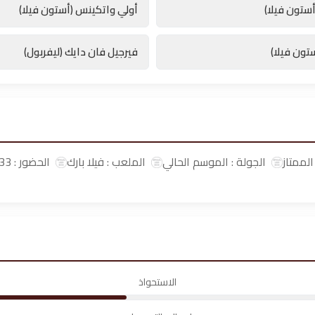
ستون فيلا)
أولي واتكينس (أستون فيلا)
تون فيلا)
فيرجيل فان دايك (ليفربول)
الممتاز
الجولة : الموسم الحالي
الملعب : فيلا بارك
الحضور : 43033
الاستحواذ